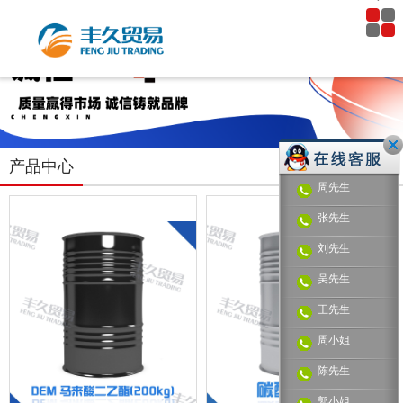
产品中心
周先生
张先生
刘先生
吴先生
王先生
周小姐
陈先生
郭小姐